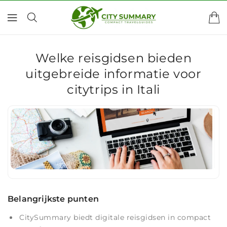
AAR DE
ONTENT
Welke reisgidsen bieden
uitgebreide informatie voor
citytrips in Itali
Belangrijkste punten
CitySummary biedt digitale reisgidsen in compact