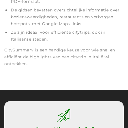
PDF-formaat.
De gidsen bevatten overzichtelijke informatie over
bezienswaardigheden, restaurants en verborgen
hotspots, met Google Maps-links.
Ze zijn ideaal voor efficiënte citytrips, ook in
Italiaanse steden.
CitySummary is een handige keuze voor wie snel en
efficiënt de highlights van een citytrip in Italië wil
ontdekken.