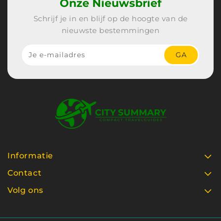
Onze Nieuwsbrief
Schrijf je in en blijf op de hoogte van de
nieuwste bestemmingen
Je e-mailadres
GA
Informatie
Contact
Volg ons