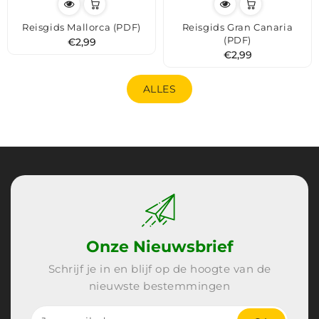
Reisgids Mallorca (PDF)
Reisgids Gran Canaria
(PDF)
Normale
€2,99
Normale
€2,99
prijs
prijs
ALLES
Onze Nieuwsbrief
Schrijf je in en blijf op de hoogte van de
nieuwste bestemmingen